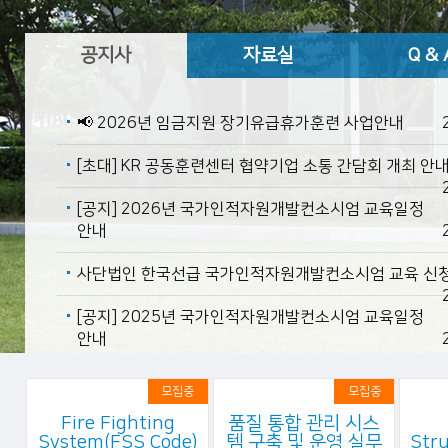
공지사
자료실
Q & 
항
📢 2026년 임금지원 장기유급휴가훈련 사업안내
[초대] KR 공동훈련센터 협약기업 소통 간담회 개최 안
[공지] 2026년 국가인적자원개발컨소시엄 교육일정
안내
사단법인 한국선급 국가인적자원개발컨소시엄 교육 신청
[공지] 2025년 국가인적자원개발컨소시엄 교육일정
안내
모집중
모집중
Fire Fighting
품질 통합 관리 시스
System(FSS Code)
템 구축 및 운영 실무
Str